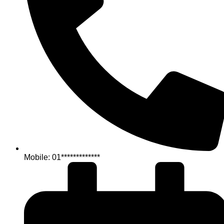
Mobile: 01*************