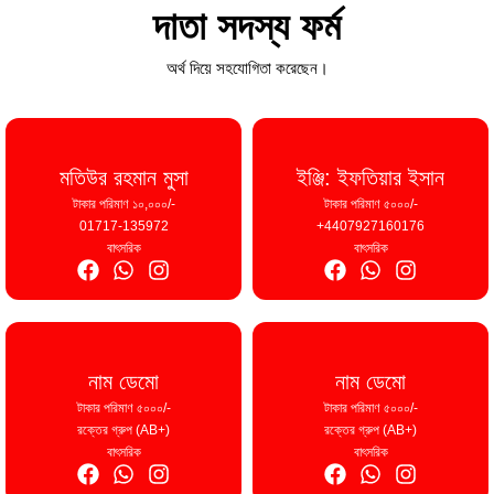
দাতা সদস্য ফর্ম
অর্থ দিয়ে সহযোগিতা করেছেন।
মতিউর রহমান মুসা
ইঞ্জি: ইফতিয়ার ইসান
টাকার পরিমাণ ১০,০০০/-
টাকার পরিমাণ ৫০০০/-
01717-135972
+4407927160176
বাৎসরিক
বাৎসরিক
নাম ডেমো
নাম ডেমো
টাকার পরিমাণ ৫০০০/-
টাকার পরিমাণ ৫০০০/-
রক্তের গ্রুপ (AB+)
রক্তের গ্রুপ (AB+)
বাৎসরিক
বাৎসরিক