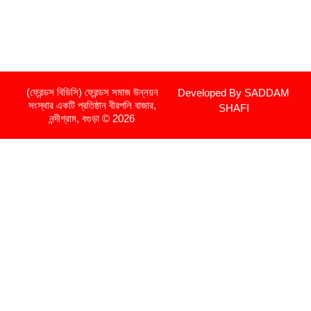
(ফ্রেন্ডস বিডিসি) ফ্রেন্ডস সমাজ উন্নয়ন
Developed By SADDAM
সংস্থার একটি প্রতিষ্ঠান বীরপলি বাজার,
SHAFI
নন্দীগ্রাম, বগুড়া © 2026