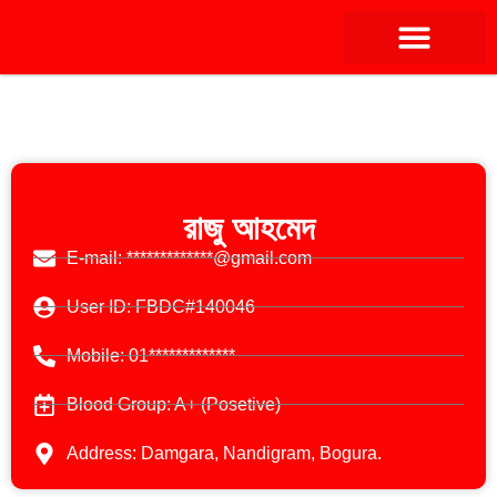
রাজু আহমেদ
E-mail: *************@gmail.com
User ID: FBDC#140046
Mobile: 01*************
Blood Group: A+ (Posetive)
Address: Damgara, Nandigram, Bogura.