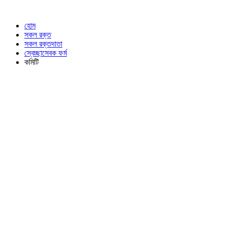
হোম
সকল রক্ত
সকল রক্তদাতা
স্বেচ্ছাসেবক ফর্ম
কমিটি