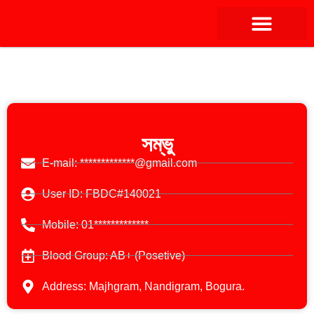
সম্ভু
E-mail: *************@gmail.com
User ID: FBDC#140021
Mobile: 01*************
Blood Group: AB+ (Posetive)
Address: Majhgram, Nandigram, Bogura.