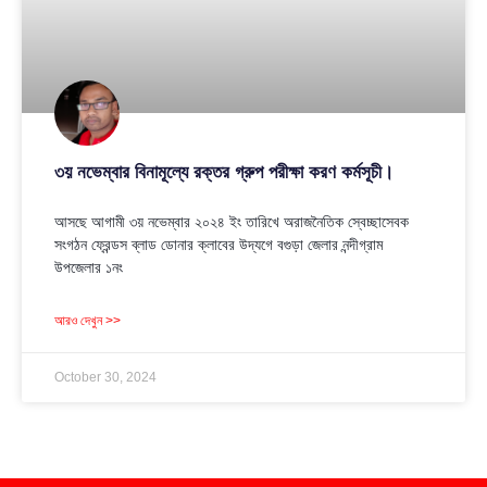
৩য় নভেম্বার বিনামূল্যে রক্তর গ্রুপ পরীক্ষা করণ কর্মসূচী।
আসছে আগামী ৩য় নভেম্বার ২০২৪ ইং তারিখে অরাজনৈতিক স্বেচ্ছাসেবক
সংগঠন ফ্রেন্ডস ব্লাড ডোনার ক্লাবের উদ্যগে বগুড়া জেলার নন্দীগ্রাম
উপজেলার ১নং
আরও দেখুন >>
October 30, 2024