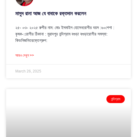
মাসুদ রানা আজ যে বাবাকে রক্তদান করলেন
২৫- ০৩- ২০২৫ রুগীর নাম: মোঃ ইসমাইল হোসেনরোগীর বয়স :৬০পেশা :
কৃষক-:রোগীর ঠিকানা : মুরাদপুর নন্দিগ্রাম বগুড়া বগুড়ারোগীর সমস্যা:
কিডনিজনিতরক্তেগ্রুপ:
আরও দেখুন >>
March 26, 2025
নন্দিগ্রাম