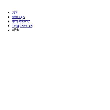
হোম
সকল রক্ত
সকল রক্তদাতা
স্বেচ্ছাসেবক ফর্ম
কমিটি