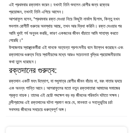
এই প্রথমবার রক্তদান করেন। যখনই তিনি শুনলেন রোগীর জন্য রক্তের
প্রয়োজন, তখনই তিনি এগিয়ে আসেন।
আশরাফুল বলেন, “প্রথমবার রক্ত দেওয়া নিয়ে কিছুটা নার্ভাস ছিলাম, কিন্তু যখন
শুনলাম রোগীটি গুরুতর অবস্থায় আছে, তখন আর দ্বিধা করিনি। রক্ত দেওয়ার পর
আমি খুবই গর্ব অনুভব করছি, কারণ একজনের জীবন বাঁচাতে আমি সাহায্য করতে
পেরেছি।”
উপজেলার স্বাস্থ্যকর্মীরা এই দানকে অত্যন্ত প্রশংসনীয় বলে উল্লেখ করেছেন এবং
রক্তদানের গুরুত্ব নিয়ে স্থানীয়দের মধ্যে আরও সচেতনতা বৃদ্ধির প্রয়োজনীয়তার
কথা তুলে ধরেছেন।
রক্তদানের গুরুত্ব:
রক্তদান একটি মহৎ উদ্যোগ, যা শুধুমাত্র রোগীর জীবন বাঁচায় না, বরং দাতার হৃদয়ে
এক অনন্য শান্তি আনে। আশরাফুলের মতো নতুন রক্তদাতারা আমাদের সমাজের
প্রকৃত নায়ক। তাদের এই ছোট্ট পদক্ষেপ বড় বড় জীবনের পরিবর্তন ঘটাতে সক্ষম।
নন্দীগ্রামের এই রক্তদানের ঘটনা প্রমাণ করে যে, মানবতা ও সহানুভূতির চর্চা
সবসময় জীবনের সবচেয়ে গুরুত্বপূর্ণ অঙ্গ।