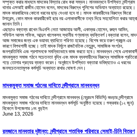
সম্পৃক্ত করার মাধ্যমে মাদকের বিস্তার রোধ করা সম্ভব। মানববন্ধনে উপস্থিত নন্দীগ্রাম
থানার এসআই রাজীব হোসেন বলেন, মাদকের বিরুদ্ধে পুলিশের অভিযান অব্যাহত রয়েছে।
মাদক কারবারিদের কোনো ধরনের ছাড় দেওয়া হবে না। মাদক কারবারীদের বিরুদ্ধে জিরো
টলারেন্স, কোন মাদক কারবারীকেই ছার নয় এলাকাবাসীকে তথ্য দিয়ে সহযোগিতা করার আহ্ব
জানান তিনি।
এছাড়াও বক্তব্য রাখেন বিএনপি নেতা আজাহার আলী, একাব্বর হোসেন, রুহুল আমিন,
শফিউল আলম শফিক, আব্দুল খালেকসহ স্থানীয় গণ্যমান্য ব্যক্তিবর্গ।বক্তারা বলেন, মাদ
আজ সমাজের জন্য এক ভয়াবহ ব্যাধিতে পরিণত হয়েছে। বিশেষ করে তরুণ প্রজন্ম এর
কারণে বিপথগামী হচ্ছে। তাই মাদক নির্মূলে রাজনৈতিক নেতৃবৃন্দ, সামাজিক সংগঠন,
জনপ্রতিনিধি এবং প্রশাসনকে সমন্বিতভাবে কাজ করতে হবে। মানববন্ধন শেষে এলাকাবাস
মাদকমুক্ত সমাজ গঠনে সচেতনতা বৃদ্ধি এবং মাদক ব্যবসায়ীদের বিরুদ্ধে সামাজিক প্রতির
গড়ে তোলার প্রত্যয় ব্যক্ত করেন। অনুষ্ঠানে উপস্থিত বক্তারা ভবিষ্যতেও এ ধরনের
জনসচেতনতামূলক কর্মসূচি অব্যাহত রাখার ঘোষণা দেন।
মাদকমুক্ত সমাজ গঠনের দাবিতে নন্দীগ্রামে মানববন্ধন
মাদকমুক্ত সমাজ গঠনের দাবিতে নন্দীগ্রামে মানববন্ধ (ফ্রেন্ডস বিডিসি) বগুড়ার নন্দীগ্রামে
মাদকমুক্ত সমাজ গঠনের দাবিতে মানববন্ধন কর্মসূচি অনুষ্ঠিত হয়েছে। শুক্রবার (১২ জুন)
বিকেলে উপজেলার ১নং বুড়ইল
June 13, 2026
রমজানে মানবতার দৃষ্টান্ত: নন্দীগ্রামে শতাধিক পরিবারে সেমাই-চিনি বিতরণ