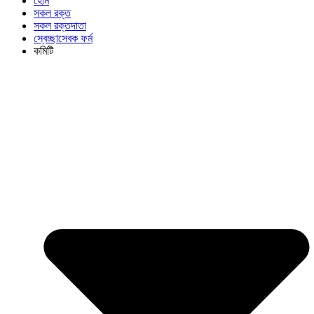
হোম
সকল রক্ত
সকল রক্তদাতা
স্বেচ্ছাসেবক ফর্ম
কমিটি