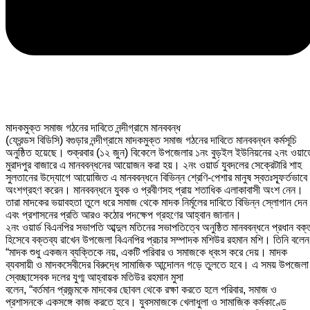
মাদকমুক্ত সমাজ গঠনের দাবিতে নন্দীগ্রামে মানববন্ধ
(ফ্রেন্ডস বিডিসি) বগুড়ার নন্দীগ্রামে মাদকমুক্ত সমাজ গঠনের দাবিতে মানববন্ধন কর্মসূচি
অনুষ্ঠিত হয়েছে। শুক্রবার (১২ জুন) বিকেলে উপজেলার ১নং বুড়ইল ইউনিয়নের ২নং ওয়ার্ড
মুরাদপুর বাজারে এ মানববন্ধনের আয়োজন করা হয়। ২নং ওয়ার্ড যুবদলের সেক্রেটারি শাহ
সুলতানের উদ্যোগে আয়োজিত এ মানববন্ধনে বিভিন্ন শ্রেণি-পেশার মানুষ স্বতঃস্ফূর্তভাবে
অংশগ্রহণ করেন। মানববন্ধনে যুবক ও প্রবীণসহ প্রায় শতাধিক এলাকাবাসী অংশ নেন।
তারা মাদকের ভয়াবহতা তুলে ধরে সমাজ থেকে মাদক নির্মূলের দাবিতে বিভিন্ন স্লোগান দেন
এবং প্রশাসনের প্রতি আরও কঠোর পদক্ষেপ গ্রহণের আহ্বান জানান।
২নং ওয়ার্ড বিএনপির সভাপতি আব্দুল মতিনের সভাপতিত্বে অনুষ্ঠিত মানববন্ধনে প্রধান বক্
হিসেবে বক্তব্য রাখেন উপজেলা বিএনপির প্রচার সম্পাদক মশিউর রহমান মশি। তিনি বলেন
“মাদক শুধু একজন ব্যক্তিকে নয়, একটি পরিবার ও সমাজকে ধ্বংস করে দেয়। মাদক
ব্যবসায়ী ও মাদকসেবীদের বিরুদ্ধে সামাজিক আন্দোলন গড়ে তুলতে হবে। এ সময় উপজেলা
স্বেচ্ছাসেবক দলের যুগ্ম আহ্বায়ক মতিউর রহমান মুসা
বলেন, “বর্তমান প্রজন্মকে মাদকের ছোবল থেকে
রক্ষা করতে হলে পরিবার, সমাজ ও
প্রশাসনকে একসঙ্গে কাজ করতে হবে। যুবসমাজকে খেলাধুলা ও সামাজিক কর্মকাণ্ডে