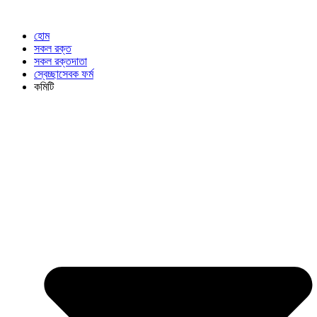
হোম
সকল রক্ত
সকল রক্তদাতা
স্বেচ্ছাসেবক ফর্ম
কমিটি